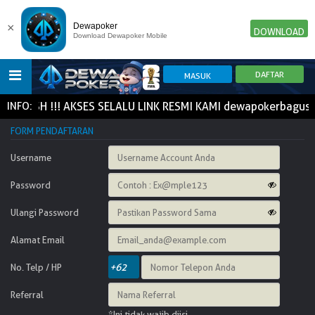
×
Dewapoker
DOWNLOAD
Download Dewapoker Mobile
ERCASH !!! AKSES SELALU LINK RESMI KAMI dewapokerbagus.
INFO:
HOME
FORM PENDAFTARAN
Username
POKER
SLOT GAME
IDN E-LOTTERY
Password
NEW
NEW
Ulangi Password
SPORTBOOK
LIVE CASINO
IDNLIVE
NEW
Alamat Email
TOGEL
ESPORTS
ARCADE
No. Telp / HP
NEW
NEW
NEW
Referral
TEMBAK IKAN
IDNRAFFLE
IDNTRADE
*Ini tidak wajib diisi