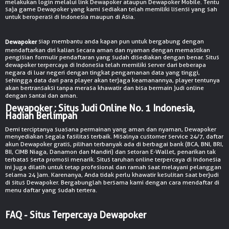
melakukan login melalui link Dewapoker ataupun Dewapoker Mobile. Tentu
© Copyright 2026 dwpkr88.net - All right reserved | 18+
saja game Dewapoker yang kami sediakan telah memiliki lisensi yang sah
untuk beroperasi di Indonesia maupun di Asia.
siap membantu anda kapan pun untuk bergabung dengan
Dewapoker
mendaftarkan diri kalian secara aman dan nyaman dengan memastikan
pengisian formulir pendaftaran yang sudah disediakan dengan benar. Situs
dewapoker terpercaya di Indonesia telah memiliki server dari beberapa
negara di luar negeri dengan tingkat pengamanan data yang tinggi,
sehingga data dari para player akan terjaga keamanannya, player tentunya
akan bertransaksi tanpa merasa khawatir dan bisa bermain judi online
dengan santai dan aman.
Dewapoker : Situs Judi Online No. 1 Indonesia,
Hadiah Berlimpah
Demi terciptanya suasana permainan yang aman dan nyaman, Dewapoker
menyediakan segala fasilitas terbaik. Misalnya customer service 24/7, daftar
akun Dewapoker gratis, pilihan terbanyak ada di berbagai bank (BCA, BNI, BRI,
BII, CIMB Niaga, Danamon dan Mandiri) dan setoran E-Wallet, penarikan tak
terbatas serta promosi menarik. Situs taruhan online terpercaya di Indonesia
ini juga dilatih untuk tetap profesional dan ramah saat melayani pelanggan
selama 24 jam. Karenanya, Anda tidak perlu khawatir kesulitan saat berjudi
di situs Dewapoker. Bergabunglah bersama kami dengan cara mendaftar di
menu daftar yang sudah tertera.
FAQ - Situs Terpercaya Dewapoker