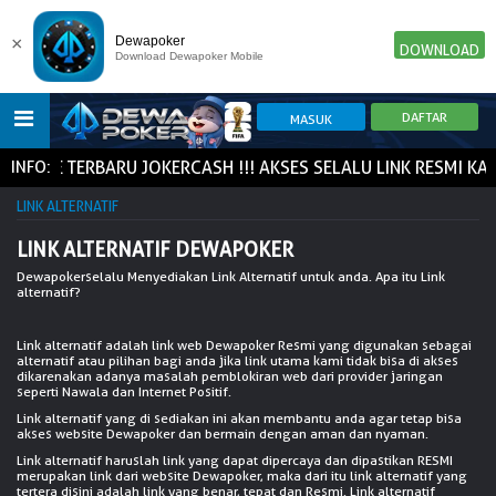
×
Dewapoker
DOWNLOAD
Download Dewapoker Mobile
N GAME TERBARU JOKERCASH !!! AKSES SELALU LINK RESMI KA
INFO:
HOME
LINK ALTERNATIF
LINK ALTERNATIF DEWAPOKER
POKER
SLOT GAME
IDN E-LOTTERY
Dewapoker selalu Menyediakan Link Alternatif untuk anda. Apa itu Link
alternatif?
NEW
NEW
SPORTBOOK
LIVE CASINO
IDNLIVE
Link alternatif adalah link web Dewapoker Resmi yang digunakan sebagai
alternatif atau pilihan bagi anda jika link utama kami tidak bisa di akses
NEW
dikarenakan adanya masalah pemblokiran web dari provider jaringan
seperti Nawala dan Internet Positif.
TOGEL
ESPORTS
ARCADE
Link alternatif yang di sediakan ini akan membantu anda agar tetap bisa
akses website Dewapoker dan bermain dengan aman dan nyaman.
NEW
NEW
NEW
Link alternatif haruslah link yang dapat dipercaya dan dipastikan RESMI
merupakan link dari website Dewapoker, maka dari itu link alternatif yang
TEMBAK IKAN
IDNRAFFLE
IDNTRADE
tertera disini adalah link yang benar, tepat dan Resmi. Link alternatif